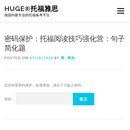
Skip
HUGE®托福雅思
to
Menu
content
做国内最专业的托福备考平台
TOEFL课程｜其他课程
TOEFL各科主页
密码保护：托福阅读技巧强化营：句子
简化题
TOEFL干货资料
备考｜课程规划
团队
POSTED ON
07/20/2020
BY
周, 周杰
BJ北京｜OFFICE
托福题库登陆
此内容受密码保护。如需查阅，请在下方输入密码。
密码：