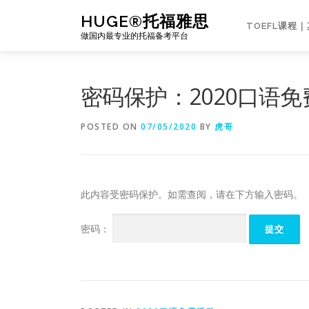
Skip
HUGE®托福雅思
to
TOEFL课程
做国内最专业的托福备考平台
content
密码保护：2020口语免费
POSTED ON
07/05/2020
BY
虎哥
此内容受密码保护。如需查阅，请在下方输入密码。
密码：