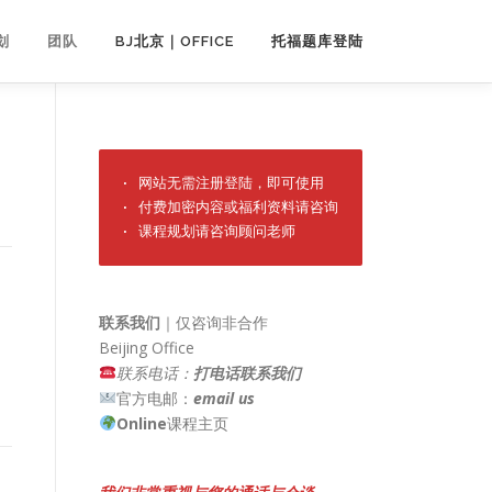
划
团队
BJ北京｜OFFICE
托福题库登陆
· 网站无需注册登陆，即可使用

· 付费加密内容或福利资料请咨询

· 课程规划请咨询顾问老师
联系我们
｜仅咨询非合作
Beijing Office
联系电话：
打电话联系我们
官方电邮：
email us
Online
课程主页