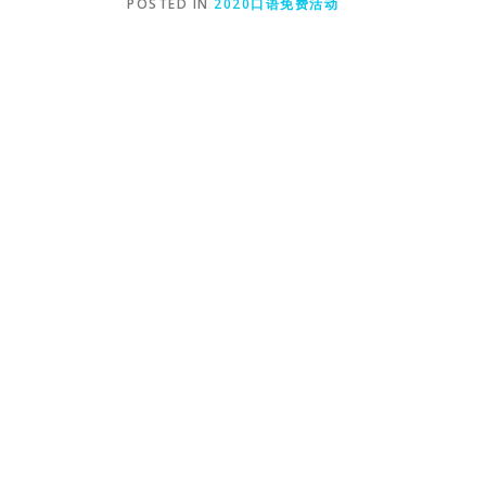
POSTED IN
2020口语免费活动