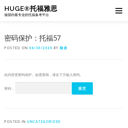
Skip
HUGE®托福雅思
to
Menu
content
做国内最专业的托福备考平台
TOEFL课程｜其他课程
TOEFL各科主页
密码保护：托福57
POSTED ON
06/30/2020
BY
陆炎
TOEFL干货资料
备考｜课程规划
团队
此内容受密码保护。如需查阅，请在下方输入密码。
BJ北京｜OFFICE
托福题库登陆
密码：
POSTED IN
UNCATEGORIZED