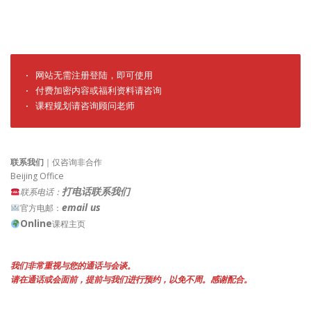
· 网站无需注册登陆，即可使用

· 付费加密内容或福利资料请咨询

· 课程规划请咨询顾问老师
联系我们
｜仅咨询非合作
Beijing Office
打电话联系我们
联系电话：
email us
官方电邮：
Online
课程主页
我们非常重视与您的通话与会谈。
请在通话或会面前，提前与我们进行预约，以免不周。感谢配合。