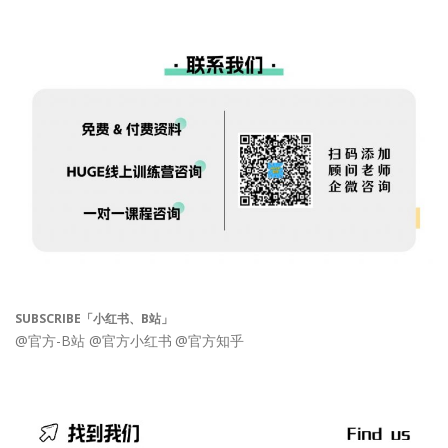
SUBSCRIBE「小红书、B站」
@官方-B站
@官方小红书
@官方知乎