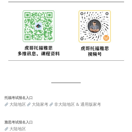
托福考试报名入口
大陆地区
大陆家考
非大陆地区 & 通用版家考
雅思考试报名入口
大陆地区