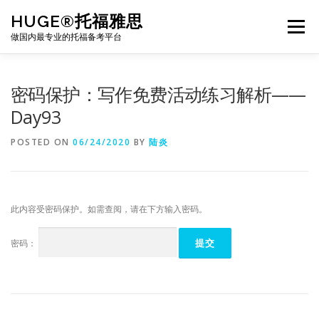
Skip
HUGE®托福雅思
to
Menu
content
做国内最专业的托福备考平台
TOEFL课程｜其他课程
TOEFL各科主页
密码保护：写作免费活动练习解析——
Day93
TOEFL干货资料
备考｜课程规划
团队
POSTED ON
06/24/2020
BY
陆炎
BJ北京｜OFFICE
托福题库登陆
此内容受密码保护。如需查阅，请在下方输入密码。
密码：