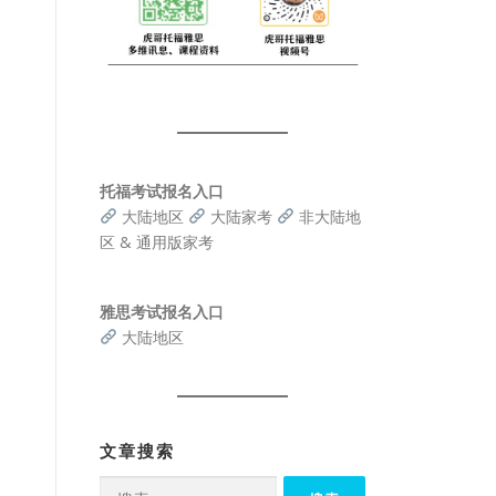
托福考试报名入口
大陆地区
大陆家考
非大陆地
区 & 通用版家考
雅思考试报名入口
大陆地区
文章搜索
搜