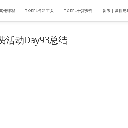
｜其他课程
TOEFL各科主页
TOEFL干货资料
备考｜课程规
费活动Day93总结