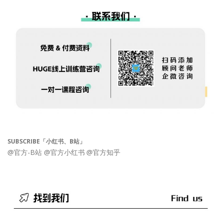
SUBSCRIBE「小红书、B站」
@官方-B站
@官方小红书
@官方知乎