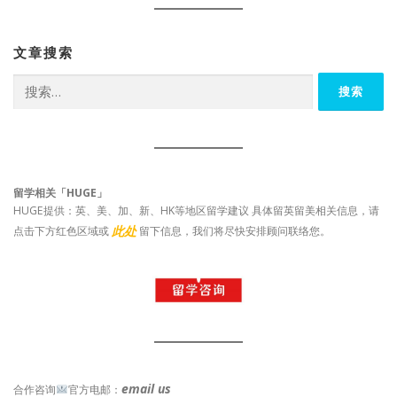
文章搜索
搜
索：
留学相关「HUGE」
HUGE提供：英、美、加、新、HK等地区留学建议 具体留英留美相关信息，请
此处
点击下方红色区域或
留下信息，我们将尽快安排顾问联络您。
email us
合作咨询
官方电邮：