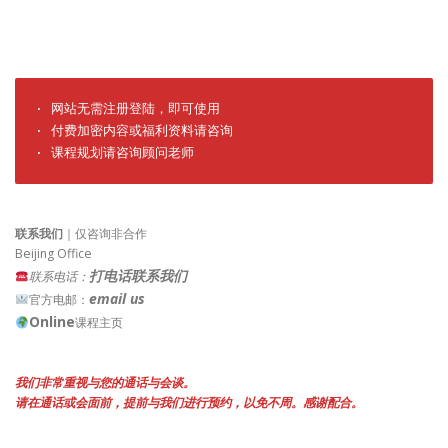
· 网站无需注册登陆，即可使用

· 付费加密内容或福利资料请咨询

· 课程规划请咨询顾问老师
联系我们
｜仅咨询非合作
Beijing Office
打电话联系我们
联系电话：
email us
官方电邮：
Online
课程主页
我们非常重视与您的通话与会谈。
请在通话或会面前，提前与我们进行预约，以免不周。感谢配合。