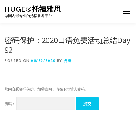
Skip
HUGE®托福雅思
to
Menu
content
做国内最专业的托福备考平台
TOEFL课程｜其他课程
TOEFL各科主页
密码保护：2020口语免费活动总结Day
92
TOEFL干货资料
备考｜课程规划
团队
POSTED ON
06/20/2020
BY
虎哥
BJ北京｜OFFICE
托福题库登陆
此内容受密码保护。如需查阅，请在下方输入密码。
密码：