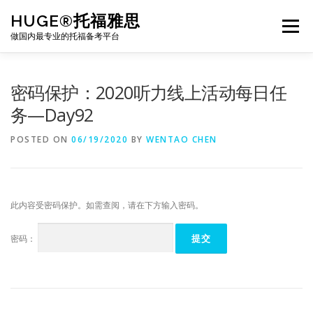
Skip
HUGE®托福雅思
to
Menu
content
做国内最专业的托福备考平台
TOEFL课程｜其他课程
TOEFL各科主页
密码保护：2020听力线上活动每日任
务—Day92
TOEFL干货资料
备考｜课程规划
团队
POSTED ON
06/19/2020
BY
WENTAO CHEN
BJ北京｜OFFICE
托福题库登陆
此内容受密码保护。如需查阅，请在下方输入密码。
密码：