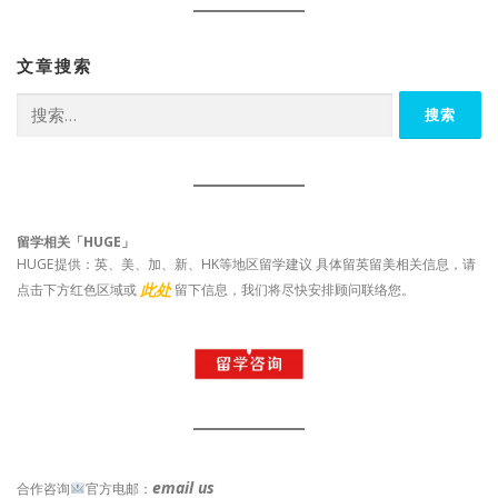
文章搜索
搜
索：
留学相关「HUGE」
HUGE提供：英、美、加、新、HK等地区留学建议 具体留英留美相关信息，请
此处
点击下方红色区域或
留下信息，我们将尽快安排顾问联络您。
email us
合作咨询
官方电邮：