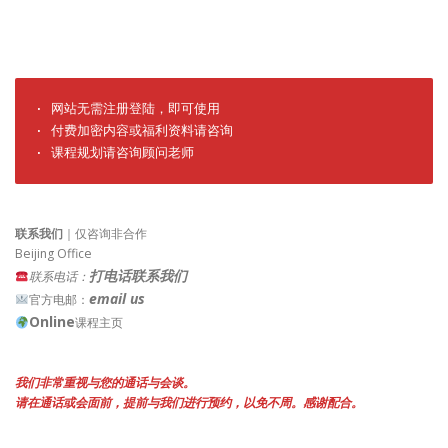
· 网站无需注册登陆，即可使用

· 付费加密内容或福利资料请咨询

· 课程规划请咨询顾问老师
联系我们
｜仅咨询非合作
Beijing Office
打电话联系我们
联系电话：
email us
官方电邮：
Online
课程主页
我们非常重视与您的通话与会谈。
请在通话或会面前，提前与我们进行预约，以免不周。感谢配合。