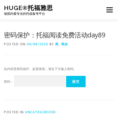
Skip
HUGE®托福雅思
to
Menu
content
做国内最专业的托福备考平台
TOEFL课程｜其他课程
TOEFL各科主页
密码保护：托福阅读免费活动day89
POSTED ON
06/08/2020
BY
周, 周杰
TOEFL干货资料
备考｜课程规划
团队
此内容受密码保护。如需查阅，请在下方输入密码。
BJ北京｜OFFICE
托福题库登陆
密码：
POSTED IN
UNCATEGORIZED