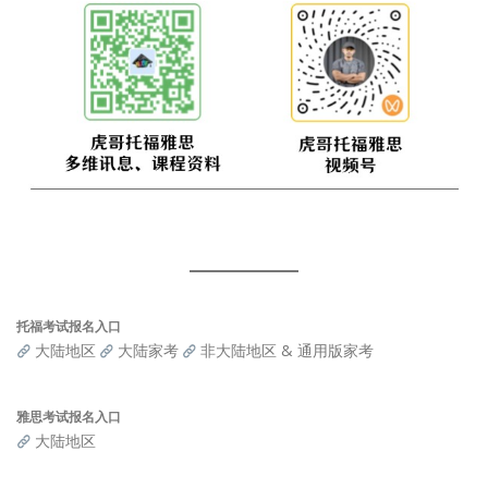
托福考试报名入口
大陆地区
大陆家考
非大陆地区 & 通用版家考
雅思考试报名入口
大陆地区