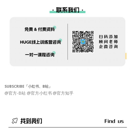
SUBSCRIBE「小红书、B站」
@官方-B站
@官方小红书
@官方知乎