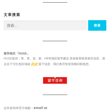
文章搜索
搜
索：
留学相关「HUGE」
HUGE提供：英、美、加、新、HK等地区留学建议 具体留英留美相关信息，请
此处
点击下方红色区域或
留下信息，我们将尽快安排顾问联络您。
email us
合作咨询
官方电邮：