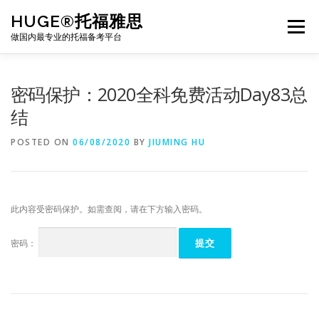
Skip
HUGE®托福雅思
to
Menu
content
做国内最专业的托福备考平台
TOEFL课程｜其他课程
TOEFL各科主页
密码保护：2020全科免费活动Day83总
结
TOEFL干货资料
备考｜课程规划
团队
POSTED ON
06/08/2020
BY
JIUMING HU
BJ北京｜OFFICE
托福题库登陆
此内容受密码保护。如需查阅，请在下方输入密码。
密码：