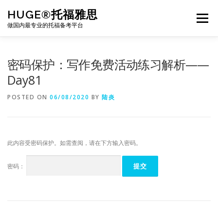
Skip
HUGE®托福雅思
to
Menu
content
做国内最专业的托福备考平台
TOEFL课程｜其他课程
TOEFL各科主页
密码保护：写作免费活动练习解析——
Day81
TOEFL干货资料
备考｜课程规划
团队
POSTED ON
06/08/2020
BY
陆炎
BJ北京｜OFFICE
托福题库登陆
此内容受密码保护。如需查阅，请在下方输入密码。
密码：