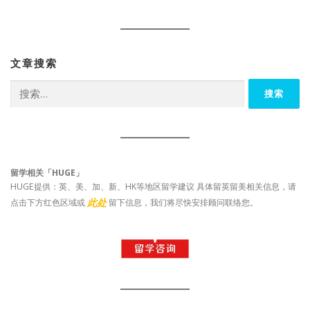
文章搜索
搜
索：
留学相关「HUGE」
HUGE提供：英、美、加、新、HK等地区留学建议 具体留英留美相关信息，请
此处
点击下方红色区域或
留下信息，我们将尽快安排顾问联络您。