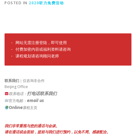
POSTED IN
2020听力免费活动
· 网站无需注册登陆，即可使用

· 付费加密内容或福利资料请咨询

· 课程规划请咨询顾问老师
联系我们
｜仅咨询非合作
Beijing Office
打电话联系我们
联系电话：
email us
官方电邮：
Online
课程主页
我们非常重视与您的通话与会谈。
请在通话或会面前，提前与我们进行预约，以免不周。感谢配合。