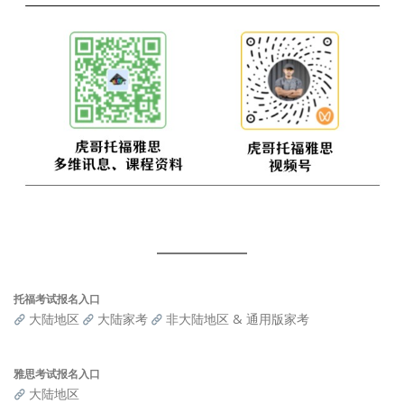
托福考试报名入口
大陆地区
大陆家考
非大陆地区 & 通用版家考
雅思考试报名入口
大陆地区