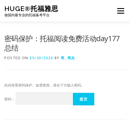
Skip
HUGE®托福雅思
to
Menu
content
做国内最专业的托福备考平台
TOEFL课程｜其他课程
TOEFL各科主页
密码保护：托福阅读免费活动day177
总结
TOEFL干货资料
备考｜课程规划
团队
POSTED ON
05/20/2020
BY
周, 周杰
BJ北京｜OFFICE
托福题库登陆
此内容受密码保护。如需查阅，请在下方输入密码。
密码：