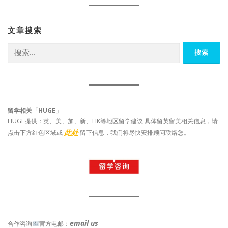
文章搜索
搜
索：
留学相关「HUGE」
HUGE提供：英、美、加、新、HK等地区留学建议 具体留英留美相关信息，请
此处
点击下方红色区域或
留下信息，我们将尽快安排顾问联络您。
email us
合作咨询
官方电邮：