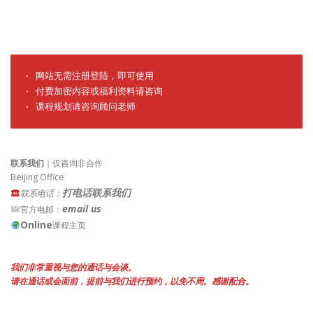
· 网站无需注册登陆，即可使用

· 付费加密内容或福利资料请咨询

· 课程规划请咨询顾问老师
联系我们
｜仅咨询非合作
Beijing Office
打电话联系我们
联系电话：
email us
官方电邮：
Online
课程主页
我们非常重视与您的通话与会谈。
请在通话或会面前，提前与我们进行预约，以免不周。感谢配合。