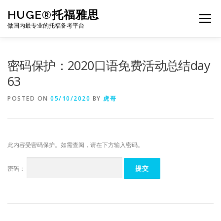
Skip
HUGE®托福雅思
to
Menu
content
做国内最专业的托福备考平台
TOEFL课程｜其他课程
TOEFL各科主页
密码保护：2020口语免费活动总结day
63
TOEFL干货资料
备考｜课程规划
团队
POSTED ON
05/10/2020
BY
虎哥
BJ北京｜OFFICE
托福题库登陆
此内容受密码保护。如需查阅，请在下方输入密码。
密码：