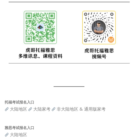
托福考试报名入口
大陆地区
大陆家考
非大陆地区 & 通用版家考
雅思考试报名入口
大陆地区