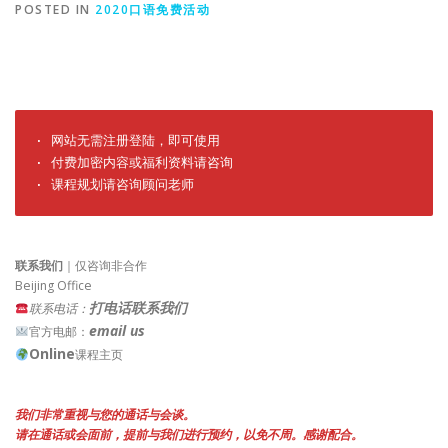
POSTED IN
2020口语免费活动
· 网站无需注册登陆，即可使用

· 付费加密内容或福利资料请咨询

· 课程规划请咨询顾问老师
联系我们
｜仅咨询非合作
Beijing Office
打电话联系我们
联系电话：
email us
官方电邮：
Online
课程主页
我们非常重视与您的通话与会谈。
请在通话或会面前，提前与我们进行预约，以免不周。感谢配合。