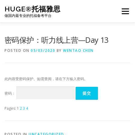
Skip
HUGE®托福雅思
to
Menu
content
做国内最专业的托福备考平台
TOEFL课程｜其他课程
TOEFL各科主页
密码保护：听力线上营—Day 13
POSTED ON
05/03/2020
BY
WENTAO CHEN
TOEFL干货资料
备考｜课程规划
团队
此内容受密码保护。如需查阅，请在下方输入密码。
BJ北京｜OFFICE
托福题库登陆
密码：
Pages:
1
2
3
4
POSTED IN
UNCATEGORIZED