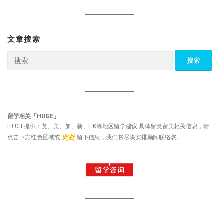
文章搜索
搜
索：
留学相关「HUGE」
HUGE提供：英、美、加、新、HK等地区留学建议 具体留英留美相关信息，请
此处
点击下方红色区域或
留下信息，我们将尽快安排顾问联络您。