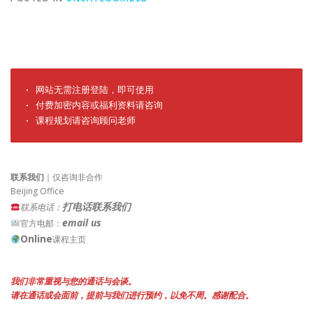
· 网站无需注册登陆，即可使用

· 付费加密内容或福利资料请咨询

· 课程规划请咨询顾问老师
联系我们
｜仅咨询非合作
Beijing Office
打电话联系我们
联系电话：
email us
官方电邮：
Online
课程主页
我们非常重视与您的通话与会谈。
请在通话或会面前，提前与我们进行预约，以免不周。感谢配合。