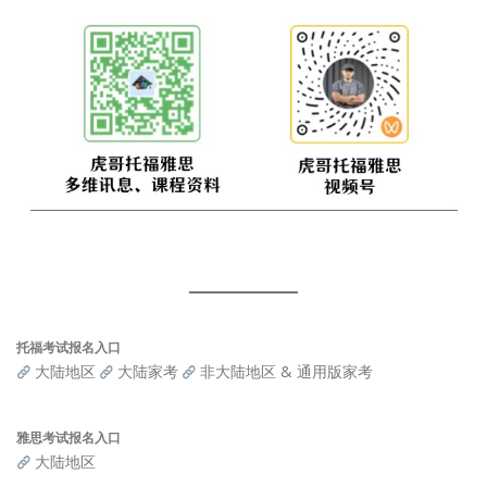
托福考试报名入口
大陆地区
大陆家考
非大陆地区 & 通用版家考
雅思考试报名入口
大陆地区