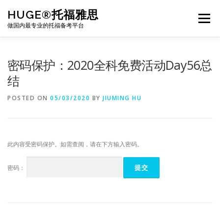
Skip
HUGE®托福雅思
to
Menu
content
做国内最专业的托福备考平台
TOEFL课程｜其他课程
TOEFL各科主页
密码保护：2020全科免费活动Day56总
结
TOEFL干货资料
备考｜课程规划
团队
POSTED ON
05/03/2020
BY
JIUMING HU
BJ北京｜OFFICE
托福题库登陆
此内容受密码保护。如需查阅，请在下方输入密码。
密码：