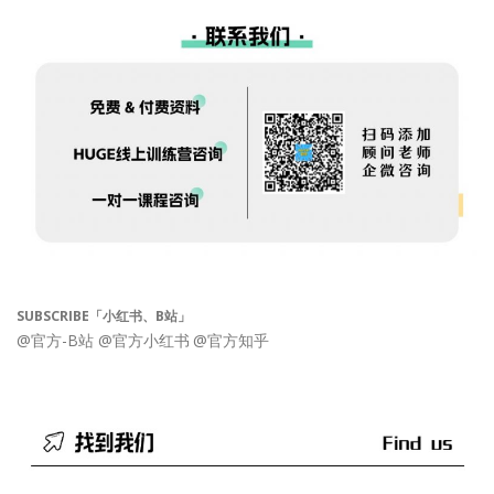
SUBSCRIBE「小红书、B站」
@官方-B站
@官方小红书
@官方知乎