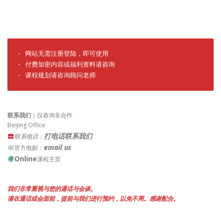
· 网站无需注册登陆，即可使用

· 付费加密内容或福利资料请咨询

· 课程规划请咨询顾问老师
联系我们
｜仅咨询非合作
Beijing Office
打电话联系我们
联系电话：
email us
官方电邮：
Online
课程主页
我们非常重视与您的通话与会谈。
请在通话或会面前，提前与我们进行预约，以免不周。感谢配合。