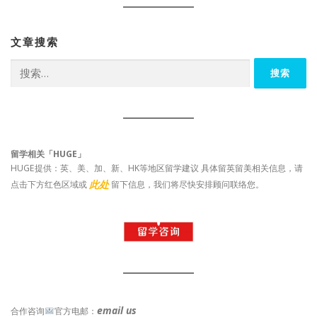
文章搜索
搜
索：
留学相关「HUGE」
HUGE提供：英、美、加、新、HK等地区留学建议 具体留英留美相关信息，请
此处
点击下方红色区域或
留下信息，我们将尽快安排顾问联络您。
email us
合作咨询
官方电邮：