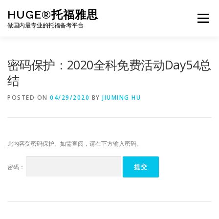
Skip
HUGE®托福雅思
to
Menu
content
做国内最专业的托福备考平台
TOEFL课程｜其他课程
TOEFL各科主页
密码保护：2020全科免费活动Day54总
结
TOEFL干货资料
备考｜课程规划
团队
POSTED ON
04/29/2020
BY
JIUMING HU
BJ北京｜OFFICE
托福题库登陆
此内容受密码保护。如需查阅，请在下方输入密码。
密码：