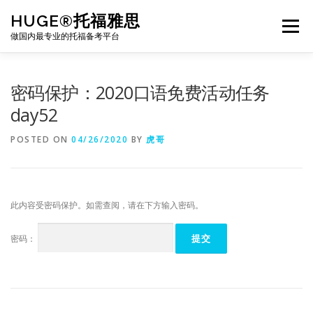
Skip
HUGE®托福雅思
to
Menu
content
做国内最专业的托福备考平台
TOEFL课程｜其他课程
TOEFL各科主页
密码保护：2020口语免费活动任务
day52
TOEFL干货资料
备考｜课程规划
团队
POSTED ON
04/26/2020
BY
虎哥
BJ北京｜OFFICE
托福题库登陆
此内容受密码保护。如需查阅，请在下方输入密码。
密码：