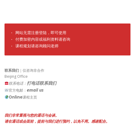
· 网站无需注册登陆，即可使用

· 付费加密内容或福利资料请咨询

· 课程规划请咨询顾问老师
联系我们
｜仅咨询非合作
Beijing Office
打电话联系我们
联系电话：
email us
官方电邮：
Online
课程主页
我们非常重视与您的通话与会谈。
请在通话或会面前，提前与我们进行预约，以免不周。感谢配合。