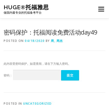
Skip
HUGE®托福雅思
to
Menu
content
做国内最专业的托福备考平台
TOEFL课程｜其他课程
TOEFL各科主页
密码保护：托福阅读免费活动day49
POSTED ON
04/18/2020
BY
周, 周杰
TOEFL干货资料
备考｜课程规划
团队
此内容受密码保护。如需查阅，请在下方输入密码。
BJ北京｜OFFICE
托福题库登陆
密码：
POSTED IN
UNCATEGORIZED