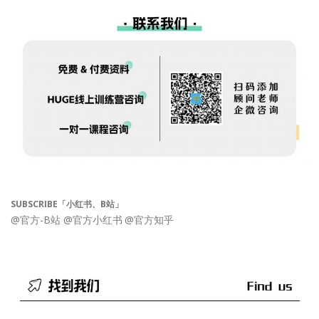
SUBSCRIBE「小红书、B站」
@官方-B站
@官方小红书
@官方知乎