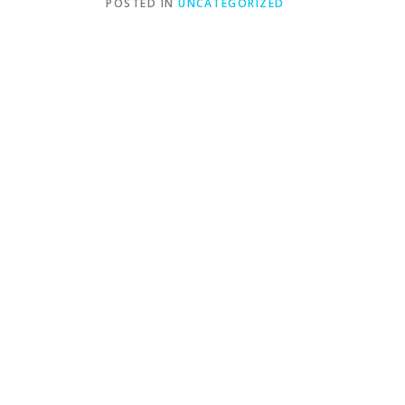
POSTED IN
UNCATEGORIZED