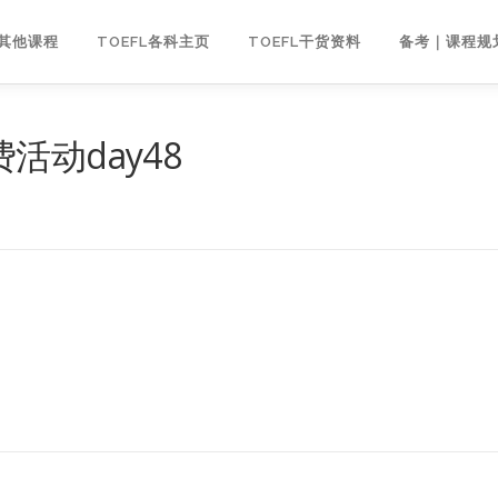
｜其他课程
TOEFL各科主页
TOEFL干货资料
备考｜课程规
动day48