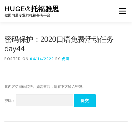
Skip
HUGE®托福雅思
to
Menu
content
做国内最专业的托福备考平台
TOEFL课程｜其他课程
TOEFL各科主页
密码保护：2020口语免费活动任务
day44
TOEFL干货资料
备考｜课程规划
团队
POSTED ON
04/14/2020
BY
虎哥
BJ北京｜OFFICE
托福题库登陆
此内容受密码保护。如需查阅，请在下方输入密码。
密码：