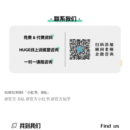
SUBSCRIBE「小红书、B站」
@官方-B站
@官方小红书
@官方知乎