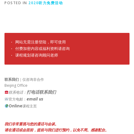
POSTED IN
2020听力免费活动
· 网站无需注册登陆，即可使用

· 付费加密内容或福利资料请咨询

· 课程规划请咨询顾问老师
联系我们
｜仅咨询非合作
Beijing Office
打电话联系我们
联系电话：
email us
官方电邮：
Online
课程主页
我们非常重视与您的通话与会谈。
请在通话或会面前，提前与我们进行预约，以免不周。感谢配合。