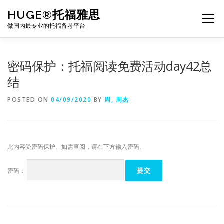
Skip
HUGE®托福雅思
to
Menu
content
做国内最专业的托福备考平台
TOEFL课程｜其他课程
TOEFL各科主页
密码保护：托福阅读免费活动day42总
结
TOEFL干货资料
备考｜课程规划
团队
POSTED ON
04/09/2020
BY
周, 周杰
BJ北京｜OFFICE
托福题库登陆
此内容受密码保护。如需查阅，请在下方输入密码。
密码：