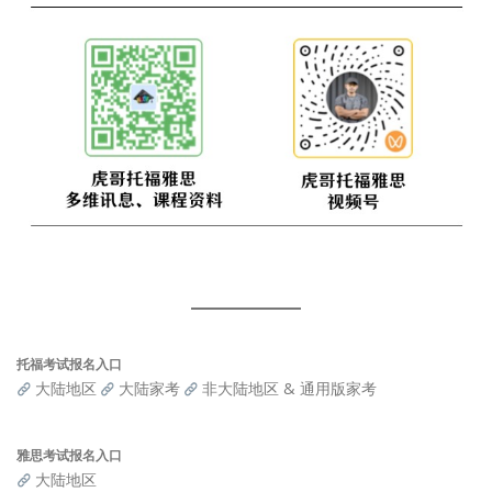
托福考试报名入口
大陆地区
大陆家考
非大陆地区 & 通用版家考
雅思考试报名入口
大陆地区