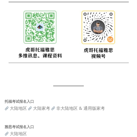
托福考试报名入口
大陆地区
大陆家考
非大陆地区 & 通用版家考
雅思考试报名入口
大陆地区