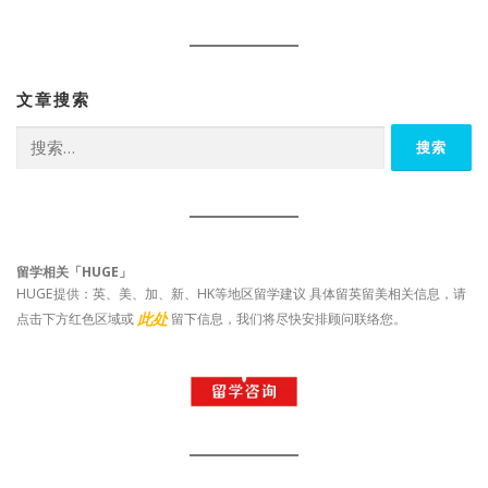
文章搜索
搜
索：
留学相关「HUGE」
HUGE提供：英、美、加、新、HK等地区留学建议 具体留英留美相关信息，请
此处
点击下方红色区域或
留下信息，我们将尽快安排顾问联络您。