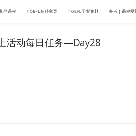
｜其他课程
TOEFL各科主页
TOEFL干货资料
备考｜课程规
上活动每日任务—Day28