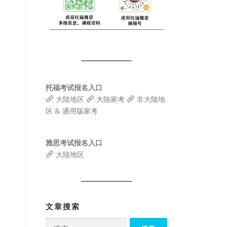
托福考试报名入口
大陆地区
大陆家考
非大陆地
区 & 通用版家考
雅思考试报名入口
大陆地区
文章搜索
搜