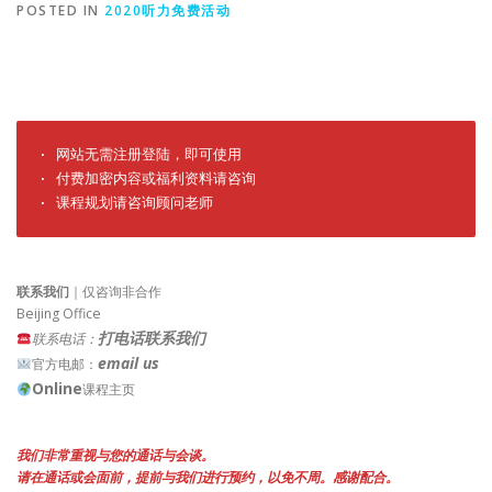
POSTED IN
2020听力免费活动
· 网站无需注册登陆，即可使用

· 付费加密内容或福利资料请咨询

· 课程规划请咨询顾问老师
联系我们
｜仅咨询非合作
Beijing Office
打电话联系我们
联系电话：
email us
官方电邮：
Online
课程主页
我们非常重视与您的通话与会谈。
请在通话或会面前，提前与我们进行预约，以免不周。感谢配合。