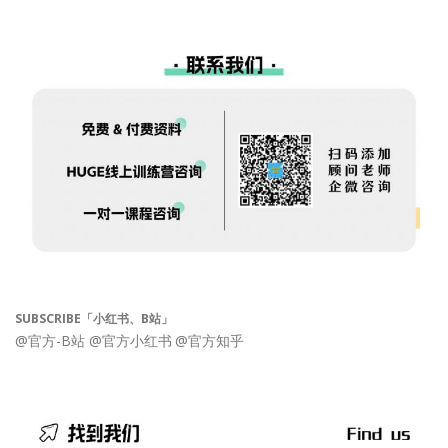
SUBSCRIBE「小红书、B站」
@官方-B站
@官方小红书
@官方知乎