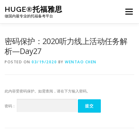
Skip
HUGE®托福雅思
to
Menu
content
做国内最专业的托福备考平台
TOEFL课程｜其他课程
TOEFL各科主页
密码保护：2020听力线上活动任务解
析—Day27
TOEFL干货资料
备考｜课程规划
团队
POSTED ON
03/19/2020
BY
WENTAO CHEN
BJ北京｜OFFICE
托福题库登陆
此内容受密码保护。如需查阅，请在下方输入密码。
密码：