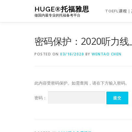
Skip
HUGE®托福雅思
to
TOEFL课程
做国内最专业的托福备考平台
content
密码保护：2020听力线
POSTED ON
03/16/2020
BY
WENTAO CHEN
此内容受密码保护。如需查阅，请在下方输入密码。
密码：