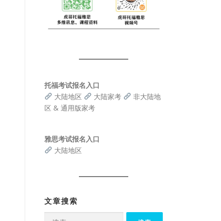
托福考试报名入口
大陆地区
大陆家考
非大陆地
区 & 通用版家考
雅思考试报名入口
大陆地区
文章搜索
搜