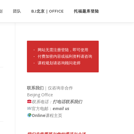
划
团队
BJ北京｜OFFICE
托福题库登陆
· 网站无需注册登陆，即可使用

· 付费加密内容或福利资料请咨询

· 课程规划请咨询顾问老师
联系我们
｜仅咨询非合作
Beijing Office
联系电话：
打电话联系我们
官方电邮：
email us
Online
课程主页