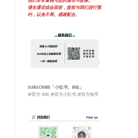
我们非常重视与您的通话与会谈。
请在通话或会面前，提前与我们进行预
约，以免不周。感谢配合。
SUBSCRIBE「小红书、B站」
@官方-B站
@官方小红书
@官方知乎