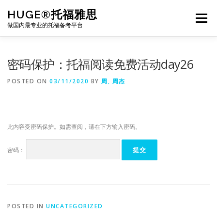
Skip
HUGE®托福雅思
to
Menu
content
做国内最专业的托福备考平台
TOEFL课程｜其他课程
TOEFL各科主页
密码保护：托福阅读免费活动day26
POSTED ON
03/11/2020
BY
周, 周杰
TOEFL干货资料
备考｜课程规划
团队
此内容受密码保护。如需查阅，请在下方输入密码。
BJ北京｜OFFICE
托福题库登陆
密码：
POSTED IN
UNCATEGORIZED