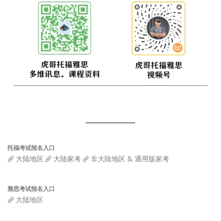
托福考试报名入口
大陆地区
大陆家考
非大陆地区 & 通用版家考
雅思考试报名入口
大陆地区