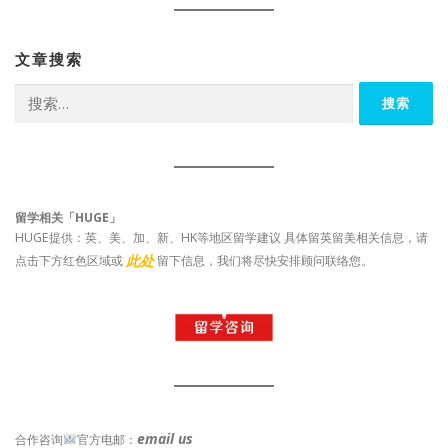
文章搜索
搜
索：
留学相关「HUGE」
HUGE提供：英、美、加、新、HK等地区留学建议 具体留英留美相关信息，请
此处
点击下方红色区域或
留下信息，我们将尽快安排顾问联络您。
email us
合作咨询
官方电邮：