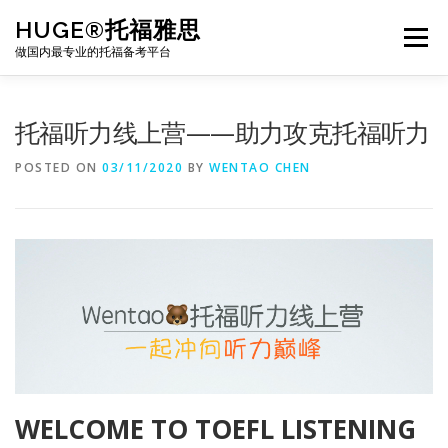
Skip
HUGE®托福雅思
to
Menu
content
做国内最专业的托福备考平台
TOEFL课程｜其他课程
TOEFL各科主页
托福听力线上营——助力攻克托福听力
POSTED ON
03/11/2020
BY
WENTAO CHEN
TOEFL干货资料
备考｜课程规划
团队
BJ北京｜OFFICE
托福题库登陆
WELCOME TO TOEFL LISTENING