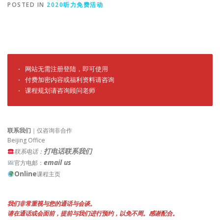
POSTED IN
2020听力免费活动
· 网站无需注册登陆，即可使用

· 付费加密内容或福利资料请咨询

· 课程规划请咨询顾问老师
联系我们
｜仅咨询非合作
Beijing Office
打电话联系我们
联系电话：
email us
官方电邮：
Online
课程主页
我们非常重视与您的通话与会谈。
请在通话或会面前，提前与我们进行预约，以免不周。感谢配合。