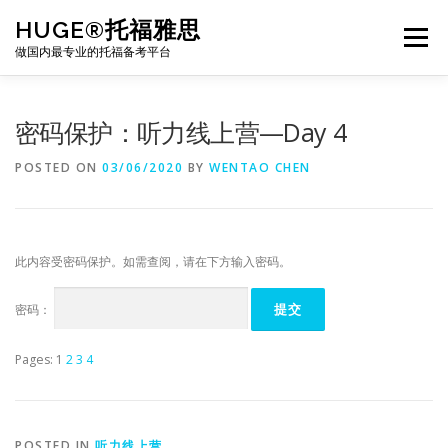
Skip
HUGE®托福雅思
to
Menu
content
做国内最专业的托福备考平台
TOEFL课程｜其他课程
TOEFL各科主页
密码保护：听力线上营—Day 4
POSTED ON
03/06/2020
BY
WENTAO CHEN
TOEFL干货资料
备考｜课程规划
团队
此内容受密码保护。如需查阅，请在下方输入密码。
BJ北京｜OFFICE
托福题库登陆
密码：
Pages:
1
2
3
4
POSTED IN
听力线上营