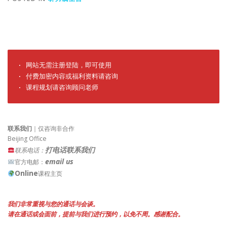
· 网站无需注册登陆，即可使用

· 付费加密内容或福利资料请咨询

· 课程规划请咨询顾问老师
联系我们
｜仅咨询非合作
Beijing Office
打电话联系我们
联系电话：
email us
官方电邮：
Online
课程主页
我们非常重视与您的通话与会谈。
请在通话或会面前，提前与我们进行预约，以免不周。感谢配合。