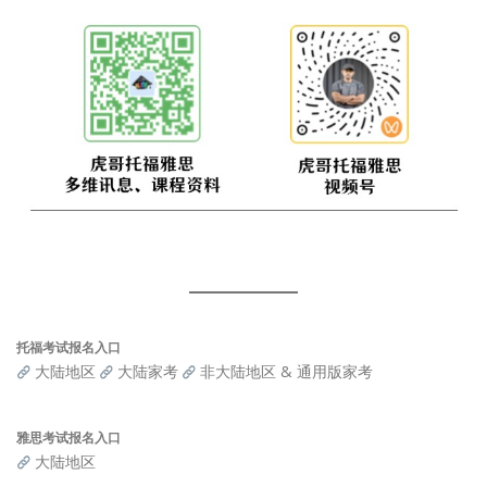
托福考试报名入口
大陆地区
大陆家考
非大陆地区 & 通用版家考
雅思考试报名入口
大陆地区