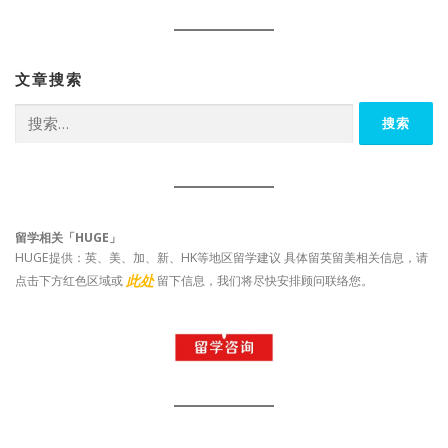
文章搜索
搜
索：
留学相关「HUGE」
HUGE提供：英、美、加、新、HK等地区留学建议 具体留英留美相关信息，请
此处
点击下方红色区域或
留下信息，我们将尽快安排顾问联络您。