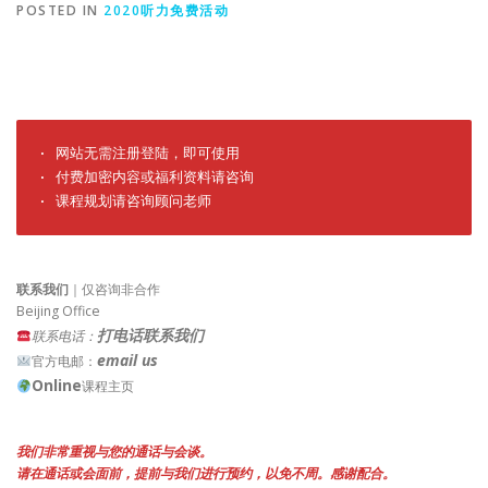
POSTED IN
2020听力免费活动
· 网站无需注册登陆，即可使用

· 付费加密内容或福利资料请咨询

· 课程规划请咨询顾问老师
联系我们
｜仅咨询非合作
Beijing Office
打电话联系我们
联系电话：
email us
官方电邮：
Online
课程主页
我们非常重视与您的通话与会谈。
请在通话或会面前，提前与我们进行预约，以免不周。感谢配合。