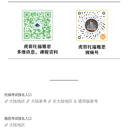
托福考试报名入口
大陆地区
大陆家考
非大陆地区 & 通用版家考
雅思考试报名入口
大陆地区