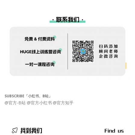
SUBSCRIBE「小红书、B站」
@官方-B站
@官方小红书
@官方知乎