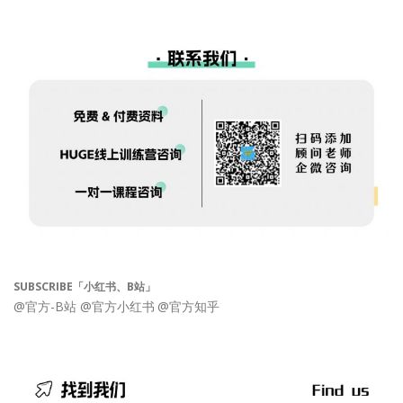
SUBSCRIBE「小红书、B站」
@官方-B站
@官方小红书
@官方知乎