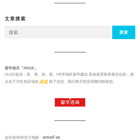
文章搜索
搜
索：
留学相关「HUGE」
HUGE提供：英、美、加、新、HK等地区留学建议 具体留英留美相关信息，请
此处
点击下方红色区域或
留下信息，我们将尽快安排顾问联络您。
email us
合作咨询
官方电邮：