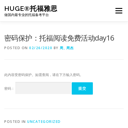
Skip
HUGE®托福雅思
to
Menu
content
做国内最专业的托福备考平台
TOEFL课程｜其他课程
TOEFL各科主页
密码保护：托福阅读免费活动day16
POSTED ON
02/26/2020
BY
周, 周杰
TOEFL干货资料
备考｜课程规划
团队
此内容受密码保护。如需查阅，请在下方输入密码。
BJ北京｜OFFICE
托福题库登陆
密码：
POSTED IN
UNCATEGORIZED