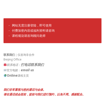
· 网站无需注册登陆，即可使用

· 付费加密内容或福利资料请咨询

· 课程规划请咨询顾问老师
联系我们
｜仅咨询非合作
Beijing Office
打电话联系我们
联系电话：
email us
官方电邮：
Online
课程主页
我们非常重视与您的通话与会谈。
请在通话或会面前，提前与我们进行预约，以免不周。感谢配合。