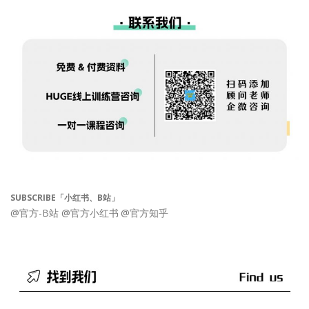
SUBSCRIBE「小红书、B站」
@官方-B站
@官方小红书
@官方知乎