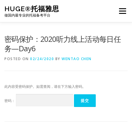
Skip
HUGE®托福雅思
to
Menu
content
做国内最专业的托福备考平台
TOEFL课程｜其他课程
TOEFL各科主页
密码保护：2020听力线上活动每日任
务—Day6
TOEFL干货资料
备考｜课程规划
团队
POSTED ON
02/24/2020
BY
WENTAO CHEN
BJ北京｜OFFICE
托福题库登陆
此内容受密码保护。如需查阅，请在下方输入密码。
密码：