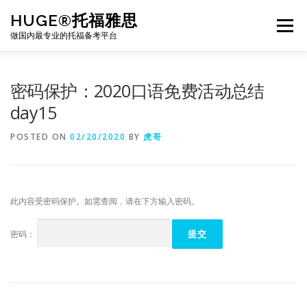
Skip
HUGE®托福雅思
to
Menu
content
做国内最专业的托福备考平台
TOEFL课程｜其他课程
TOEFL各科主页
密码保护：2020口语免费活动总结
day15
TOEFL干货资料
备考｜课程规划
团队
POSTED ON
02/20/2020
BY
虎哥
BJ北京｜OFFICE
托福题库登陆
此内容受密码保护。如需查阅，请在下方输入密码。
密码：