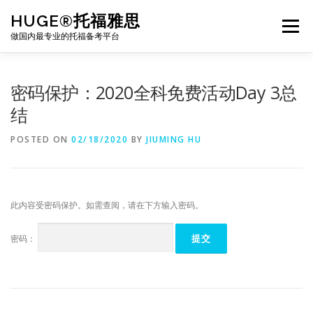
Skip
HUGE®托福雅思
to
Menu
content
做国内最专业的托福备考平台
TOEFL课程｜其他课程
TOEFL各科主页
密码保护：2020全科免费活动Day 3总
结
TOEFL干货资料
备考｜课程规划
团队
POSTED ON
02/18/2020
BY
JIUMING HU
BJ北京｜OFFICE
托福题库登陆
此内容受密码保护。如需查阅，请在下方输入密码。
密码：