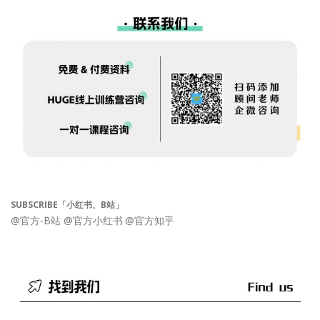
SUBSCRIBE「小红书、B站」
@官方-B站
@官方小红书
@官方知乎