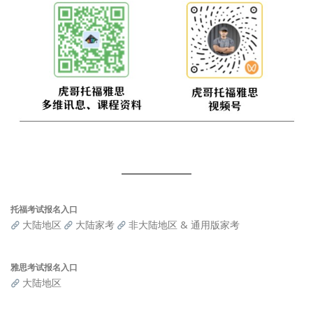
托福考试报名入口
大陆地区
大陆家考
非大陆地区 & 通用版家考
雅思考试报名入口
大陆地区