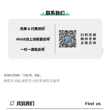
SUBSCRIBE「小红书、B站」
@官方-B站
@官方小红书
@官方知乎