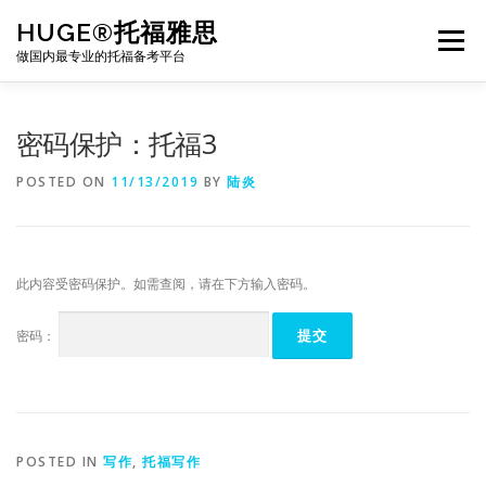
Skip
HUGE®托福雅思
to
Menu
content
做国内最专业的托福备考平台
TOEFL课程｜其他课程
TOEFL各科主页
密码保护：托福3
POSTED ON
11/13/2019
BY
陆炎
TOEFL干货资料
备考｜课程规划
团队
此内容受密码保护。如需查阅，请在下方输入密码。
BJ北京｜OFFICE
托福题库登陆
密码：
POSTED IN
写作
,
托福写作