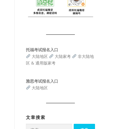
托福考试报名入口
大陆地区
大陆家考
非大陆地
区 & 通用版家考
雅思考试报名入口
大陆地区
文章搜索
搜