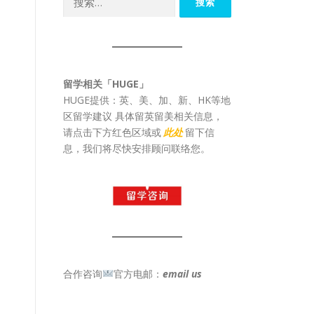
索：
留学相关「HUGE」
HUGE提供：英、美、加、新、HK等地
区留学建议 具体留英留美相关信息，
请点击下方红色区域或
此处
留下信
息，我们将尽快安排顾问联络您。
合作咨询
官方电邮：
email us