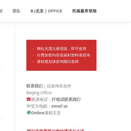
划
团队
BJ北京｜OFFICE
托福题库登陆
· 网站无需注册登陆，即可使用

· 付费加密内容或福利资料请咨询

· 课程规划请咨询顾问老师
联系我们
｜仅咨询非合作
Beijing Office
联系电话：
打电话联系我们
官方电邮：
email us
Online
课程主页