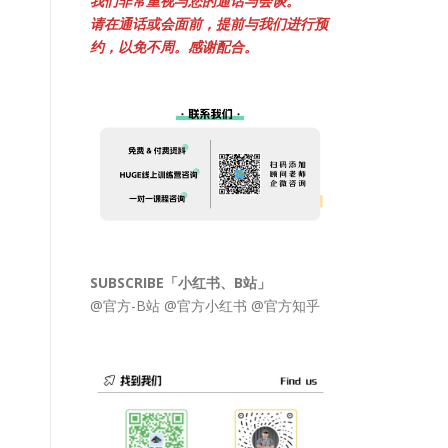
我们非常重视与您的通话与会谈。
请在通话或会面前，提前与我们进行预
约，以免不周。感谢配合。
SUBSCRIBE「小红书、B站」
@官方-B站
@官方小红书
@官方知乎