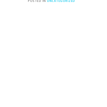
POSTED IN
UNCATEGORIZED