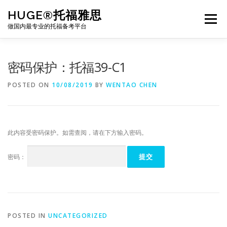
Skip
HUGE®托福雅思
to
Menu
content
做国内最专业的托福备考平台
TOEFL课程｜其他课程
TOEFL各科主页
密码保护：托福39-C1
POSTED ON
10/08/2019
BY
WENTAO CHEN
TOEFL干货资料
备考｜课程规划
团队
此内容受密码保护。如需查阅，请在下方输入密码。
BJ北京｜OFFICE
托福题库登陆
密码：
POSTED IN
UNCATEGORIZED