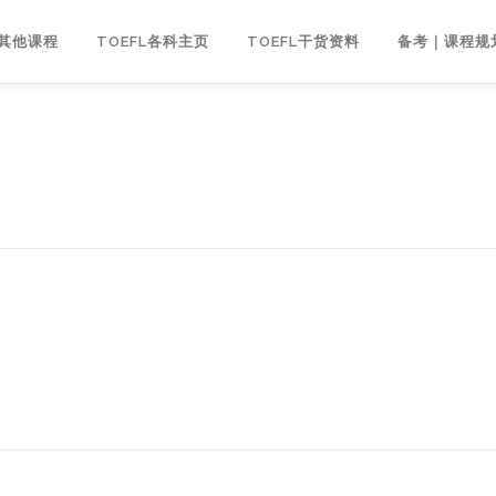
｜其他课程
TOEFL各科主页
TOEFL干货资料
备考｜课程规