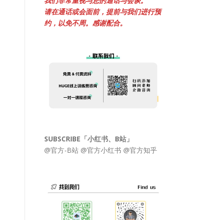
我们非常重视与您的通话与会谈。
请在通话或会面前，提前与我们进行预
约，以免不周。感谢配合。
SUBSCRIBE「小红书、B站」
@官方-B站
@官方小红书
@官方知乎