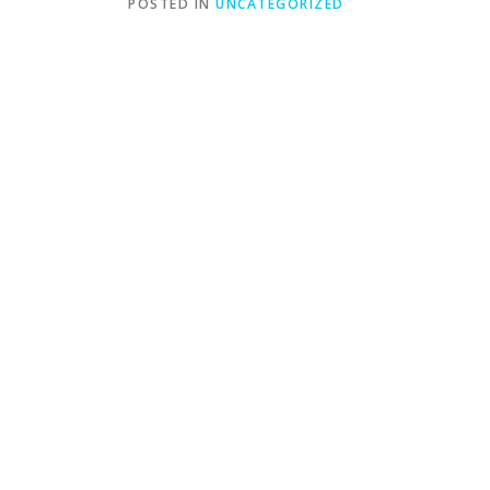
POSTED IN
UNCATEGORIZED