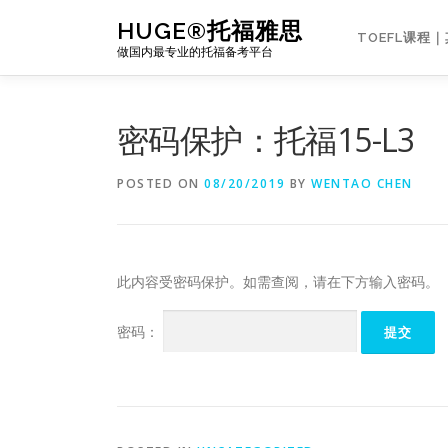
Skip
HUGE®托福雅思
to
TOEFL课程
做国内最专业的托福备考平台
content
密码保护：托福15-L3
POSTED ON
08/20/2019
BY
WENTAO CHEN
此内容受密码保护。如需查阅，请在下方输入密码。
密码：